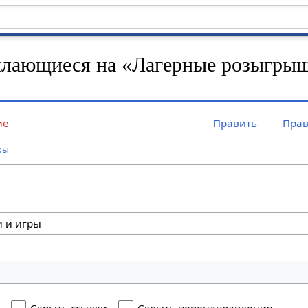
ылающиеся на «Лагерные розыгры
ие
Править
Прав
ры