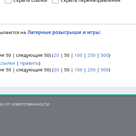
я
Скрыть ссылки
Скрыть перенаправления
сылаются на
Лагерные розыгрыши и игры
:
ие 50
|
следующие 50
) (
20
|
50
|
100
|
250
|
500
)
ссылки
|
править
)
ие 50
|
следующие 50
) (
20
|
50
|
100
|
250
|
500
)
аз от ответственности