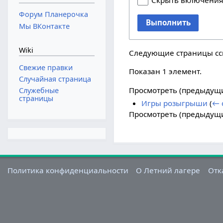
Скрыть включени
Форум Планерочка
Выполнить
Мы ВКонтакте
Wiki
Следующие страницы с
Свежие правки
Показан 1 элемент.
Случайная страница
Просмотреть (
предыдущ
Служебные
страницы
Игры розыгрыши
(
← 
Просмотреть (
предыдущ
Политика конфиденциальности
О Летний лагере
Отк