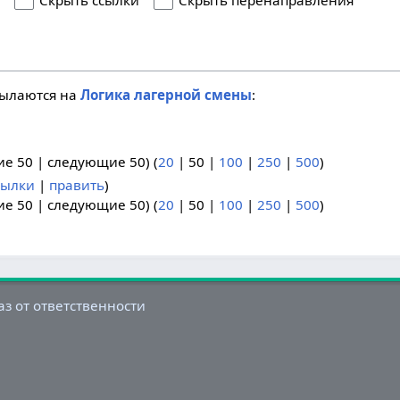
я
Скрыть ссылки
Скрыть перенаправления
сылаются на
Логика лагерной смены
:
ие 50
|
следующие 50
) (
20
|
50
|
100
|
250
|
500
)
сылки
|
править
)
ие 50
|
следующие 50
) (
20
|
50
|
100
|
250
|
500
)
аз от ответственности