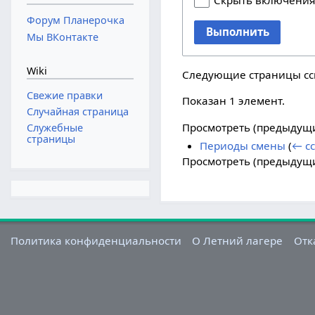
Скрыть включени
Форум Планерочка
Выполнить
Мы ВКонтакте
Wiki
Следующие страницы с
Свежие правки
Показан 1 элемент.
Случайная страница
Просмотреть (
предыдущ
Служебные
страницы
Периоды смены
(
← с
Просмотреть (
предыдущ
Политика конфиденциальности
О Летний лагере
Отк