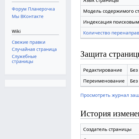
Язык страницы
Форум Планерочка
Модель содержимого с
Мы ВКонтакте
Индексация поисковым
Wiki
Количество перенаправ
Свежие правки
Случайная страница
Защита страниц
Служебные
страницы
Редактирование
Без
Переименование
Без
Просмотреть журнал за
История измене
Создатель страницы