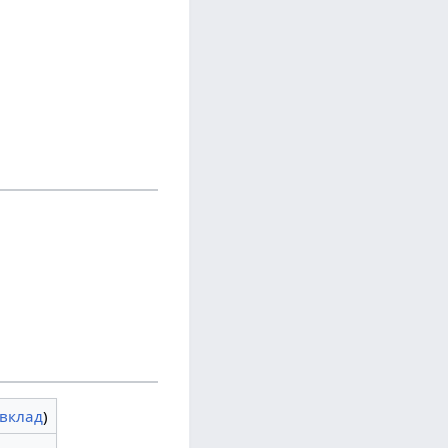
вклад
)