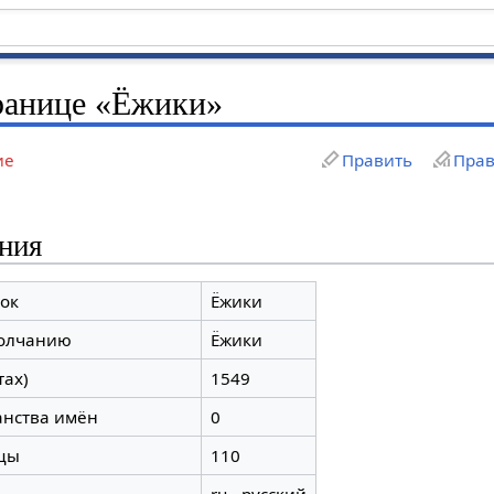
ранице «Ёжики»
ие
Править
Прав
ния
ок
Ёжики
молчанию
Ёжики
тах)
1549
анства имён
0
цы
110