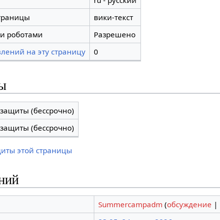
ru - русский
траницы
вики-текст
и роботами
Разрешено
лений на эту страницу
0
ы
 защиты (бессрочно)
 защиты (бессрочно)
щиты этой страницы
ний
Summercampadm
(
обсуждение
|