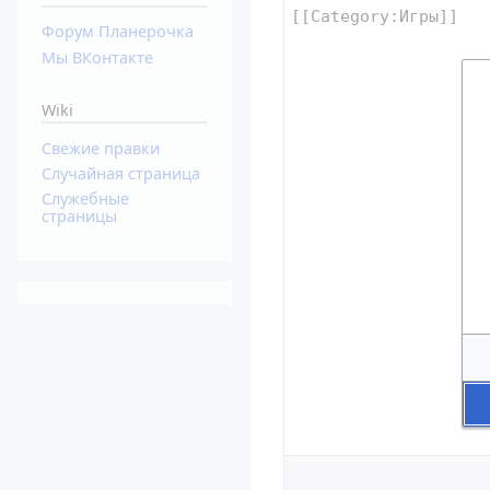
Форум Планерочка
Мы ВКонтакте
Wiki
Свежие правки
Случайная страница
Служебные
страницы