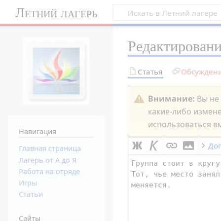
Летний лагерь
Редактирован
Статья
Обсужден
Внимание:
Вы не 
какие-либо измен
использоваться вм
Навигация
До
Главная страница
Лагерь от А до Я
Работа на отряде
Игры
Статьи
Сайты