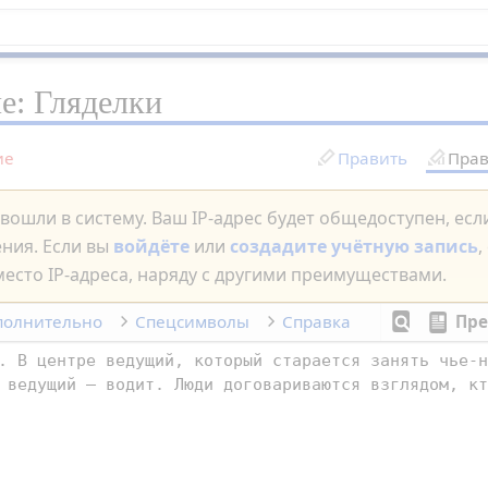
ие:
Гляделки
ие
Править
Прав
вошли в систему. Ваш IP-адрес будет общедоступен, ес
ения. Если вы
войдёте
или
создадите учётную запись
,
есто IP-адреса, наряду с другими преимуществами.
полнительно
Спецсимволы
Справка
Пре