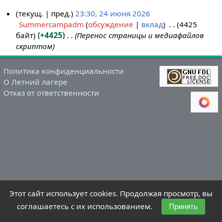
текущ.
пред.
23:30, 24 июня 2026
Summercampadm
обсуждение
вклад
4425
2
байт
+4425
Перенос страницы и медиафайлов
4
скриптом
и
ю
н
Политика конфиденциальности
О Летний лагере
я
Отказ от ответственности
2
0
2
6
Этот сайт использует cookies. Продолжая просмотр, вы
соглашаетесь с их использованием.
Принять