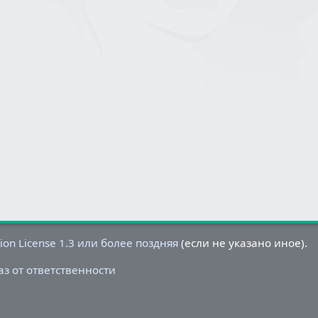
on License 1.3 или более поздняя
(если не указано иное).
аз от ответственности