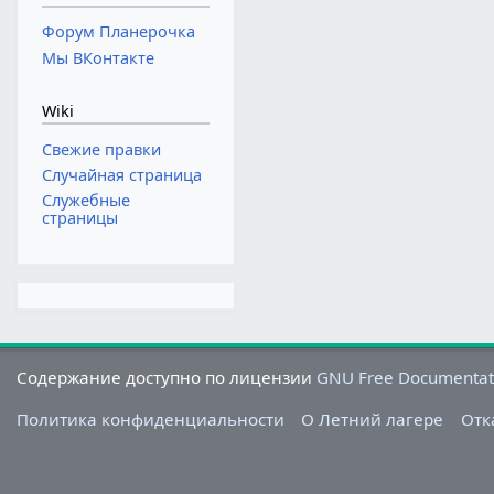
Форум Планерочка
Мы ВКонтакте
Wiki
Свежие правки
Случайная страница
Служебные
страницы
Содержание доступно по лицензии
GNU Free Documentati
Политика конфиденциальности
О Летний лагере
Отк