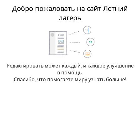
Добро пожаловать на сайт Летний
Летний лагерь
лагерь
Редактирование:
Дигикон
Редактировать может каждый, и каждое улучшение
в помощь.
Внимание:
Вы не вошли в систему. Ваш IP-
Спасибо, что помогаете миру узнать больше!
адрес будет общедоступен, если вы запишете
какие-либо изменения. Если вы
войдёте
или
создадите учётную запись
, её имя будет
использоваться вместо IP-адреса, наряду с
другими преимуществами.
Пе
Дополнительно
Спецсимволы
Справка