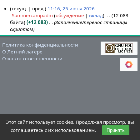
текущ.
пред.
11:16, 25 июня 2026
Summercampadm
обсуждение
вклад
12 083
2
байта
+12 083
Заполнение/перенос страницы
5
скриптом
и
ю
н
Политика конфиденциальности
О Летний лагере
я
Отказ от ответственности
2
0
2
6
Этот сайт использует cookies. Продолжая просмотр, вы
соглашаетесь с их использованием.
Принять