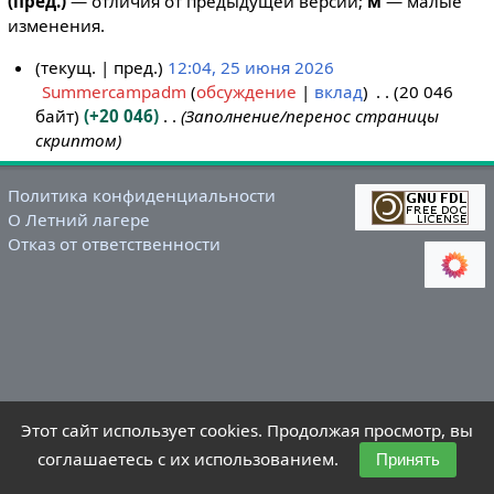
(пред.)
— отличия от предыдущей версии;
м
— малые
изменения.
текущ.
пред.
12:04, 25 июня 2026
Summercampadm
обсуждение
вклад
20 046
2
байт
+20 046
Заполнение/перенос страницы
5
скриптом
и
ю
н
Политика конфиденциальности
О Летний лагере
я
Отказ от ответственности
2
0
2
6
Этот сайт использует cookies. Продолжая просмотр, вы
соглашаетесь с их использованием.
Принять