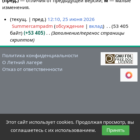
(пред.)
— отличия от предыдущей версии;
м
— малые
изменения.
текущ.
пред.
12:10, 25 июня 2026
Summercampadm
обсуждение
вклад
53 405
2
байт
+53 405
Заполнение/перенос страницы
5
скриптом
и
ю
н
Политика конфиденциальности
О Летний лагере
я
Отказ от ответственности
2
0
2
6
Этот сайт использует cookies. Продолжая просмотр, вы
соглашаетесь с их использованием.
Принять