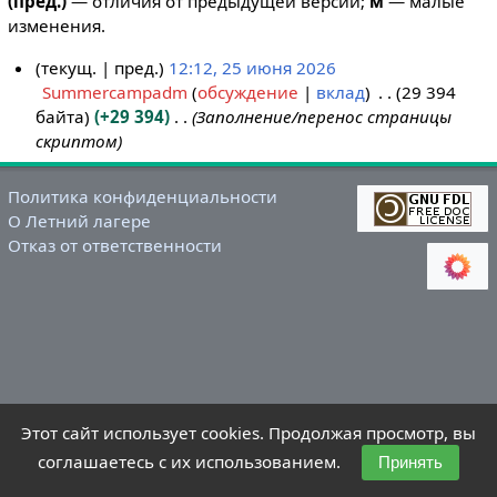
(пред.)
— отличия от предыдущей версии;
м
— малые
изменения.
текущ.
пред.
12:12, 25 июня 2026
Summercampadm
обсуждение
вклад
29 394
2
байта
+29 394
Заполнение/перенос страницы
5
скриптом
и
ю
н
Политика конфиденциальности
О Летний лагере
я
Отказ от ответственности
2
0
2
6
Этот сайт использует cookies. Продолжая просмотр, вы
соглашаетесь с их использованием.
Принять