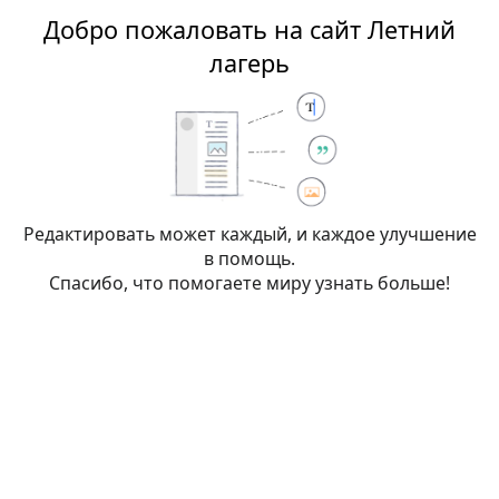
Добро пожаловать на сайт Летний
Летний лагерь
лагерь
Создание:
Обсуждение:Игры с
воздушными шарами 3
Редактировать может каждый, и каждое улучшение
в помощь.
Вы перешли по ссылке на страницу, которой пока не
Спасибо, что помогаете миру узнать больше!
существует. Чтобы её создать, наберите текст в окне,
расположенном ниже (подробнее см.
справочную
страницу
). Если вы оказались здесь по ошибке, просто
нажмите кнопку
назад
своего браузера.
Внимание:
Вы не вошли в систему. Ваш IP-
адрес будет общедоступен, если вы запишете
какие-либо изменения. Если вы
войдёте
или