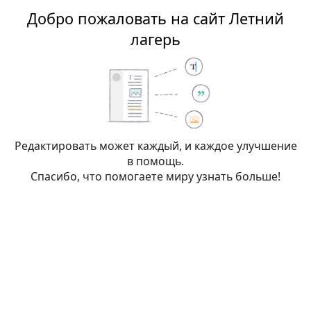
Добро пожаловать на сайт Летний
Летний лагерь
лагерь
Создание:
Обсуждение:Компромат
Редактировать может каждый, и каждое улучшение
в помощь.
Вы перешли по ссылке на страницу, которой пока не
Спасибо, что помогаете миру узнать больше!
существует. Чтобы её создать, наберите текст в окне,
расположенном ниже (подробнее см.
справочную
страницу
). Если вы оказались здесь по ошибке, просто
нажмите кнопку
назад
своего браузера.
Внимание:
Вы не вошли в систему. Ваш IP-
адрес будет общедоступен, если вы запишете
какие-либо изменения. Если вы
войдёте
или