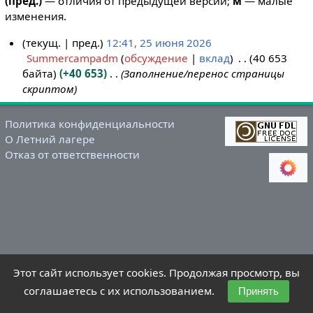
(пред.)
— отличия от предыдущей версии;
м
— малые
изменения.
текущ.
пред.
12:41, 25 июня 2026
Summercampadm
обсуждение
вклад
40 653
2
байта
+40 653
Заполнение/перенос страницы
5
скриптом
и
ю
н
Политика конфиденциальности
О Летний лагере
я
Отказ от ответственности
2
0
2
6
Этот сайт использует cookies. Продолжая просмотр, вы
соглашаетесь с их использованием.
Принять