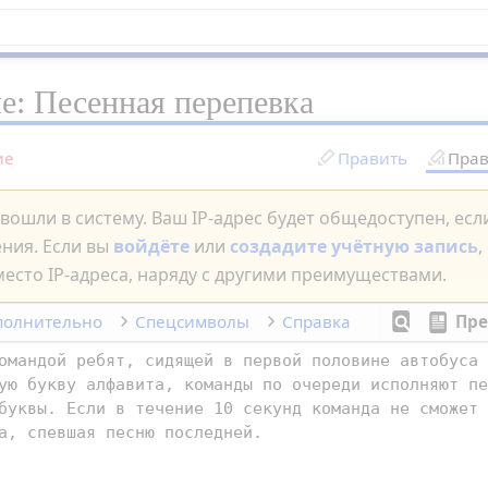
ие:
Песенная перепевка
ие
Править
Прав
вошли в систему. Ваш IP-адрес будет общедоступен, ес
ения. Если вы
войдёте
или
создадите учётную запись
,
есто IP-адреса, наряду с другими преимуществами.
полнительно
Спецсимволы
Справка
Пре