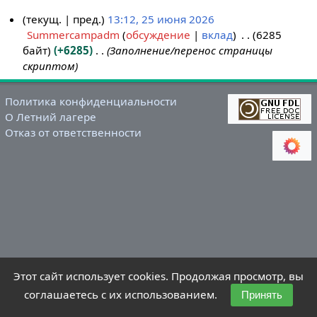
текущ.
пред.
13:12, 25 июня 2026
Summercampadm
обсуждение
вклад
6285
2
байт
+6285
Заполнение/перенос страницы
5
скриптом
и
ю
н
Политика конфиденциальности
О Летний лагере
я
Отказ от ответственности
2
0
2
6
Этот сайт использует cookies. Продолжая просмотр, вы
соглашаетесь с их использованием.
Принять