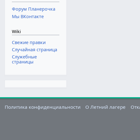
Форум Планерочка
Мы ВКонтакте
Wiki
Свежие правки
Случайная страница
Служебные
страницы
Политика конфиденциальности
О Летний лагере
Отк