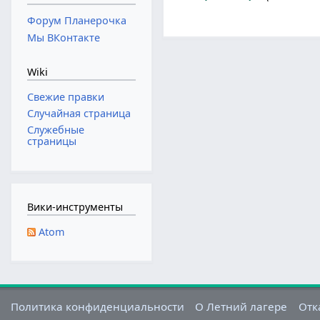
5
Форум Планерочка
и
Мы ВКонтакте
ю
н
Wiki
я
2
Свежие правки
0
Случайная страница
2
Служебные
страницы
6
Вики-инструменты
Atom
Политика конфиденциальности
О Летний лагере
Отк