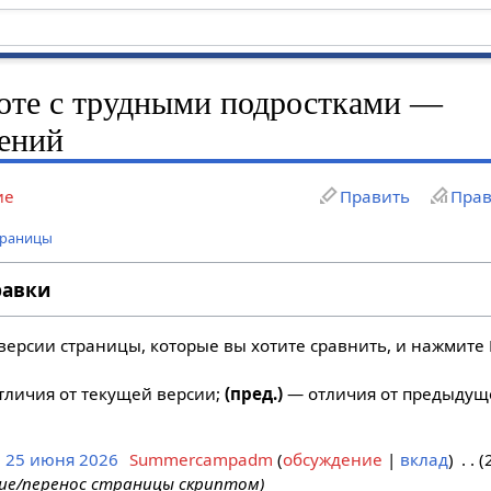
оте с трудными подростками —
нений
ие
Править
Прав
траницы
равки
версии страницы, которые вы хотите сравнить, и нажмите 
личия от текущей версии;
(пред.)
— отличия от предыдущ
, 25 июня 2026
Summercampadm
обсуждение
вклад
ие/перенос страницы скриптом