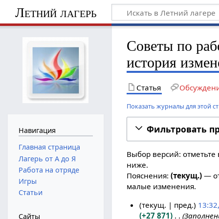
Летний лагерь
Советы по раб
история изме
Статья
Обсужден
Показать журналы для этой с
Фильтровать п
Навигация
Главная страница
Выбор версий: отметьте 
Лагерь от А до Я
ниже.
Работа на отряде
Пояснения:
(текущ.)
— от
Игры
малые изменения.
Статьи
текущ.
пред.
13:32
+27 871
Заполнен
2
Сайты