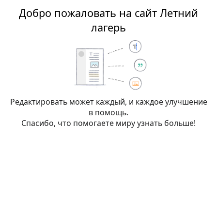
Добро пожаловать на сайт Летний
Летний лагерь
лагерь
Редактирование:
Социальные
группы
Редактировать может каждый, и каждое улучшение
в помощь.
Спасибо, что помогаете миру узнать больше!
Внимание:
Вы не вошли в систему. Ваш IP-
адрес будет общедоступен, если вы запишете
какие-либо изменения. Если вы
войдёте
или
создадите учётную запись
, её имя будет
использоваться вместо IP-адреса, наряду с
другими преимуществами.