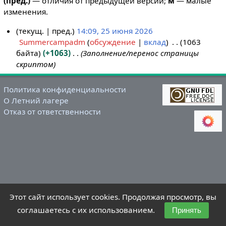
(пред.)
— отличия от предыдущей версии;
м
— малые
изменения.
текущ.
пред.
14:09, 25 июня 2026
Summercampadm
обсуждение
вклад
1063
2
байта
+1063
Заполнение/перенос страницы
5
скриптом
и
ю
н
Политика конфиденциальности
О Летний лагере
я
Отказ от ответственности
2
0
2
6
Этот сайт использует cookies. Продолжая просмотр, вы
соглашаетесь с их использованием.
Принять