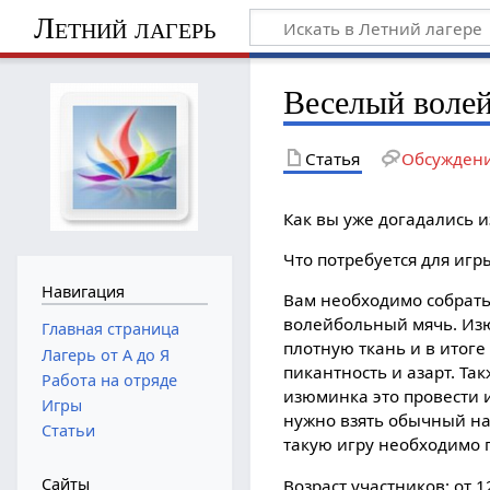
Летний лагерь
Веселый воле
Статья
Обсужден
Как вы уже догадались и
Что потребуется для игр
Навигация
Вам необходимо собрать 
волейбольный мячь. Изю
Главная страница
плотную ткань и в итоге
Лагерь от А до Я
пикантность и азарт. Т
Работа на отряде
изюминка это провести 
Игры
нужно взять обычный на
Статьи
такую игру необходимо п
Сайты
Возраст участников: от 12