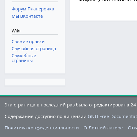
Форум Планерочка
Мы ВКонтакте
Wiki
Свежие правки
Случайная страница
Служебные
страницы
Эта страница в последний раз была отредактирована 24 
Содержание доступно по лицензии
GNU Free Documentati
Политика конфиденциальности
О Летний лагере
Отк