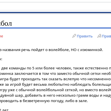
йбол
ие
Править
Прав
з названия речь пойдет о волейболе, НО с изюминкой.
ы:
две команды по 5 или более человек, также естественно 
минка заключается в том что заместо обычной сетки нео
 игра будет проходить так сказать вслепую что несомненно
акже за игрой будет весьма любопытно наблюдать болельщи
игру уже с обычной волейбольной сеткой, но вместо воле
дувной шар, добавить в него несколько грамм воды и наду
роводить в безветренную погоду, либо в зале.
 лет.