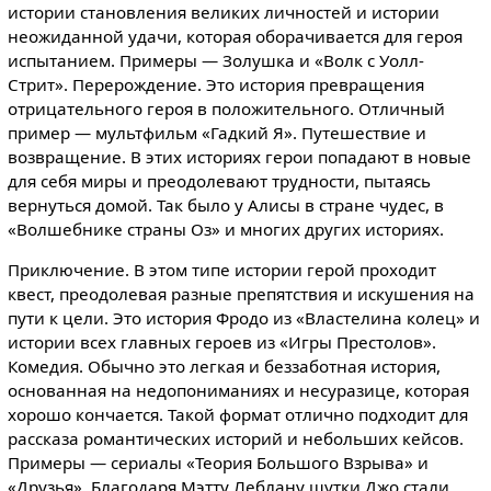
истории становления великих личностей и истории
неожиданной удачи, которая оборачивается для героя
испытанием. Примеры — Золушка и «Волк с Уолл-
Стрит». Перерождение. Это история превращения
отрицательного героя в положительного. Отличный
пример — мультфильм «Гадкий Я». Путешествие и
возвращение. В этих историях герои попадают в новые
для себя миры и преодолевают трудности, пытаясь
вернуться домой. Так было у Алисы в стране чудес, в
«Волшебнике страны Оз» и многих других историях.
Приключение. В этом типе истории герой проходит
квест, преодолевая разные препятствия и искушения на
пути к цели. Это история Фродо из «Властелина колец» и
истории всех главных героев из «Игры Престолов».
Комедия. Обычно это легкая и беззаботная история,
основанная на недопониманиях и несуразице, которая
хорошо кончается. Такой формат отлично подходит для
рассказа романтических историй и небольших кейсов.
Примеры — сериалы «Теория Большого Взрыва» и
«Друзья». Благодаря Мэтту Леблану шутки Джо стали