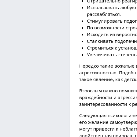
Отрицательно реагиро
Использовать любую в
расслабляться.
Стимулировать подопе
По возможности стро
Исходить из вероятн
Сталкивать подопечн
Стремиться к устано
Увеличивать степень
Нередко такие вожатые в
агрессивностью. Подобн
такое явление, как детск
Взрослым важно помнить
враждебности и агресси
заинтересованности к р
Следующая психологичес
его желание самоутверж
могут привести к небла
двойственная природа: