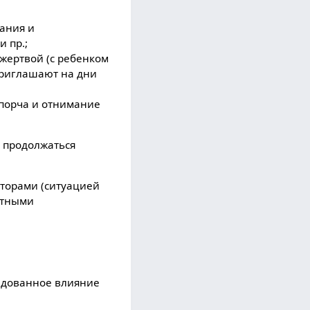
ания и
 пр.;
 жертвой (с ребенком
 приглашают на дни
 порча и отнимание
т продолжаться
кторами (ситуацией
стными
едованное влияние