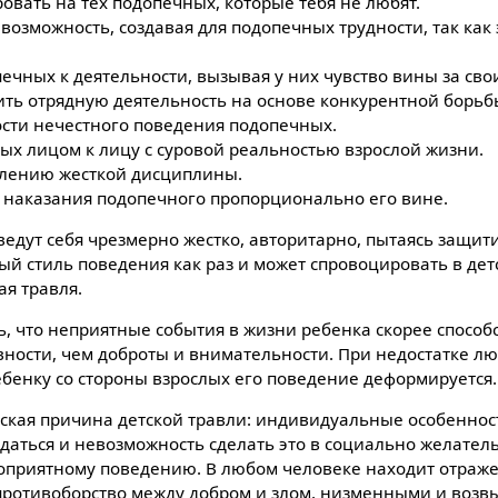
вать на тех подопечных, которые тебя не любят.
озможность, создавая для подопечных трудности, так как 
чных к деятельности, вызывая у них чувство вины за сво
ить отрядную деятельность на основе конкурентной борьб
ости нечестного поведения подопечных.
ых лицом к лицу с суровой реальностью взрослой жизни.
влению жесткой дисциплины.
 наказания подопечного пропорционально его вине.
едут себя чрезмерно жестко, авторитарно, пытаясь защит
ый стиль поведения как раз и может спровоцировать в дет
ая травля.
, что неприятные события в жизни ребенка скорее способ
вности, чем доброты и внимательности. При недостатке л
ебенку со стороны взрослых его поведение деформируется.
кая причина детской травли: индивидуальные особенност
даться и невозможность сделать это в социально желате
гоприятному поведению. В любом человеке находит отраж
 противоборство между добром и злом, низменными и во