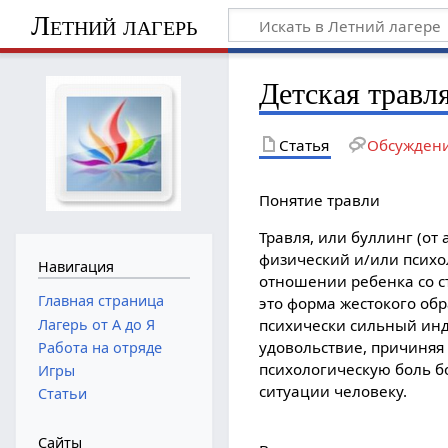
Летний лагерь
Детская травл
Статья
Обсужден
Понятие травли
Травля, или буллинг (от а
физический и/или психо
Навигация
отношении ребенка со с
Главная страница
это форма жестокого об
Лагерь от А до Я
психически сильный инд
удовольствие, причиняя
Работа на отряде
психологическую боль б
Игры
ситуации человеку.
Статьи
Сайты