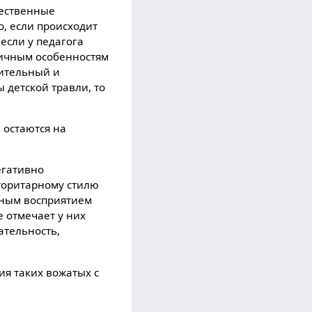
щественные
, если происходит
если у педагога
личным особенностям
жительный и
 детской травли, то
 остаются на
егативно
вторитарному стилю
вным восприятием
 отмечает у них
ательность,
я таких вожатых с