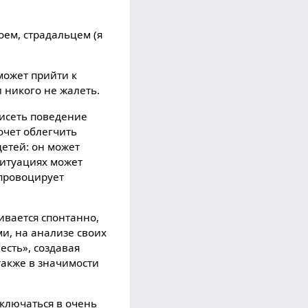
оем, страдальцем (я
может прийти к
и никого не жалеть.
висеть поведение
очет облегчить
детей: он может
 ситуациях может
 провоцирует
ивается спонтанно,
и, на анализе своих
есть», создавая
также в значимости
включаться в очень