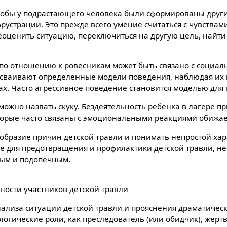
тобы у подрастающего человека были сформированы друг
рустрации. Это прежде всего умение считаться с чувствам
реоценить ситуацию, переключиться на другую цель, найти
по отношению к ровесникам может быть связано с социа
 усваивают определенные модели поведения, наблюдая их в
х. Часто агрессивное поведение становится моделью для
ожно назвать скуку. Бездеятельность ребенка в лагере пр
торые часто связаны с эмоциональными реакциями обижа
образие причин детской травли и понимать непростой хара
 для предотвращения и профилактики детской травли, н
ым и подопечным.
ности участников детской травли
нализа ситуации детской травли и прояснения драматичес
логические роли, как преследователь (или обидчик), жертв