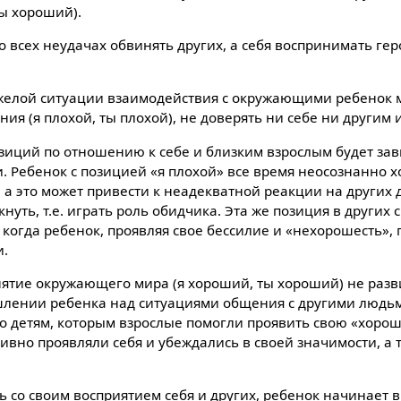
ы хороший).
о всех неудачах обвинять других, а себя воспринимать гер
яжелой ситуации взаимодействия с окружающими ребенок 
ия (я плохой, ты плохой), не доверять ни себе ни другим 
озиций по отношению к себе и близким взрослым будет за
. Ребенок с позицией «я плохой» все время неосознанно х
 а это может привести к неадекватной реакции на других 
кнуть, т.е. играть роль обидчика. Эта же позиция в других
 когда ребенок, проявляя свое бессилие и «нехорошесть»,
и.
нятие окружающего мира (я хороший, ты хороший) не разв
лении ребенка над ситуациями общения с другими людьм
о детям, которым взрослые помогли проявить свою «хорош
тивно проявляли себя и убеждались в своей значимости, а 
ь со своим восприятием себя и других, ребенок начинает 