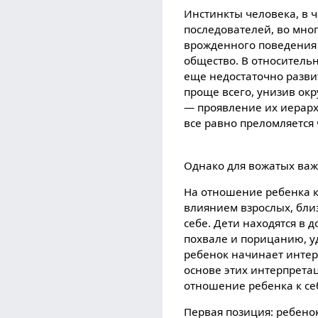
Инстинкты человека, в ч
последователей, во мно
врожденного поведения 
общество. В относитель
еще недостаточно разви
проще всего, унизив о
— проявление их иерарх
все равно преломляется
Однако для вожатых важ
На отношение ребенка к
влиянием взрослых, бли
себе. Дети находятся в
похвале и порицанию, уд
ребенок начинает инте
основе этих интерпрета
отношение ребенка к себ
Первая позиция: ребенок