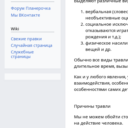
Выделяют различные ви
Форум Планерочка
вербальная (слове
Мы ВКонтакте
необъективные оце
социальное исключе
Wiki
отказываются играт
рождения и т.д.);
Свежие правки
физическое насили
Случайная страница
вещей и др.
Служебные
страницы
Обычно все виды травли 
длительное время, выз
Как и у любого явления,
взаимодействия, особен
особенностями самих де
Причины травли
Мы не можем обойти ст
на действие человека.