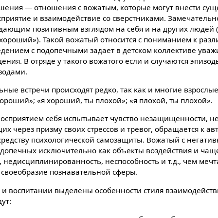
шения — отношения с вожатым, которые могут внести су
сприятие и взаимодействие со сверстниками. Замечательно
адающим позитивным взглядом на себя и на других людей (
 хороший»). Такой вожатый относится с пониманием к раз
едением с подопечными задает в детском коллективе ува
ия. В отряде у такого вожатого если и случаются эпизоды
зодами.
ные встречи происходят редко, так как и многие взрослые
хороший»; «я хороший, ты плохой»; «я плохой, ты плохой».
осприятием себя испытывает чувство незащищенности, н
х через призму своих стрессов и тревог, обращается к а
 средству психологической самозащиты. Вожатый с негати
одопечных исключительно как объекты воздействия и чаще
ь, недисциплинированность, неспособность и т.д., чем мечт
, своеобразие познавательной сферы.
 и воспитании выделены особенности стиля взаимодействи
ут: