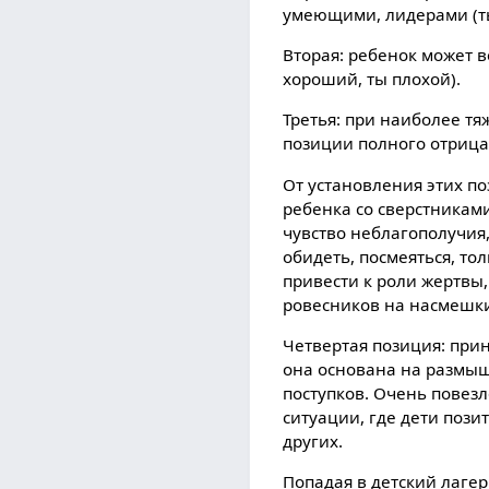
умеющими, лидерами (т
Вторая: ребенок может в
хороший, ты плохой).
Третья: при наиболее т
позиции полного отрицан
От установления этих п
ребенка со сверстниками
чувство неблагополучия,
обидеть, посмеяться, тол
привести к роли жертвы,
ровесников на насмешк
Четвертая позиция: при
она основана на размыш
поступков. Очень повезл
ситуации, где дети пози
других.
Попадая в детский лагер