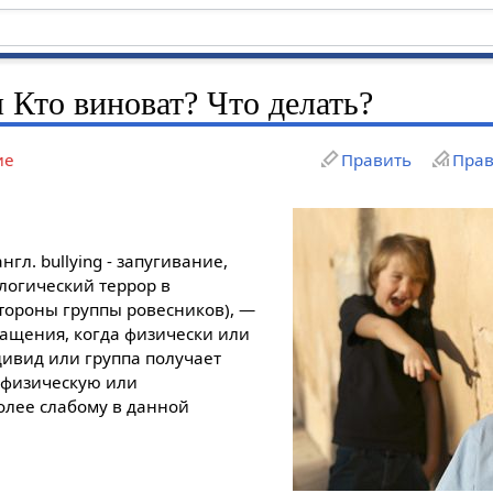
я Кто виноват? Что делать?
ие
Править
Прав
нгл. bullying - запугивание,
логический террор в
тороны группы ровесников), —
ращения, когда физически или
ивид или группа получает
 физическую или
олее слабому в данной