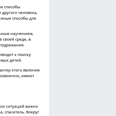
ие способы
и другого человека,
 иные способы для
льным научением,
 своей среде, в
 подражания.
иводит к поиску
емых детей.
ктер этого явления.
есомненно, имеют
ких ситуаций важно
а, спасатель. Вокруг