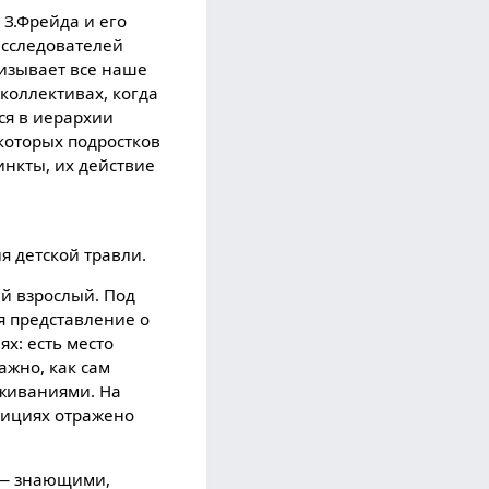
 З.Фрейда и его
исследователей
изывает все наше
коллективах, когда
ся в иерархии
оторых подростков
инкты, их действие
я детской травли.
й взрослый. Под
я представление о
х: есть место
ажно, как сам
живаниями. На
зициях отражено
х — знающими,