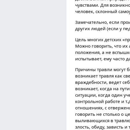
чувствами. Для возникно
человек, склонный самоу
Замечательно, если про
других людей (если у пе
Цель многих детских «п
Можно говорить, что их 
положения, а не вспышк
испытывает, ему часто д
Причины травли могут б
возникает травля как с
враждебности, ведет себ
возникает, когда на пут
ситуации, когда один уч
контрольной работе и т.
отношениях, с отвержен
говорить не столько о 
выливающихся в травлю,
злость, обиду, зависть и т