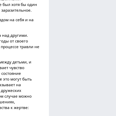
е был хотя бы один
 заразительное.
дом на себя и на
а над другими.
годы от своего
 процессе травли не
между детьми, и
вает чувство
о состояние
е это могут быть
азывает на
в дружеских
ом случае можно
шениях,
ства к жертве: