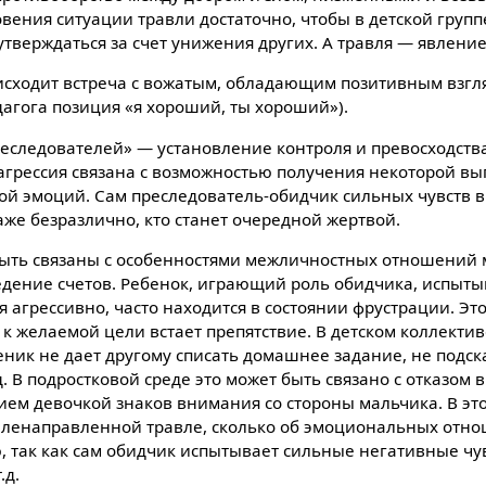
вения ситуации травли достаточно, чтобы в детской групп
тверждаться за счет унижения других. А травля — явление
исходит встреча с вожатым, обладающим позитивным взгля
дагога позиция «я хороший, ты хороший»).
реследователей» — установление контроля и превосходств
агрессия связана с возможностью получения некоторой вы
ой эмоций. Сам преследователь-обидчик сильных чувств в
аже безразлично, кто станет очередной жертвой.
ыть связаны с особенностями межличностных отношений 
ведение счетов. Ребенок, играющий роль обидчика, испыты
я агрессивно, часто находится в состоянии фрустрации. Эт
и к желаемой цели встает препятствие. В детском коллектив
еник не дает другому списать домашнее задание, не подск
д. В подростковой среде это может быть связано с отказом 
ием девочкой знаков внимания со стороны мальчика. В эт
целенаправленной травле, сколько об эмоциональных отно
 так как сам обидчик испытывает сильные негативные чув
.д.