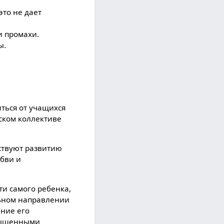
это не дает
и промахи.
ы.
иться от учащихся
ском коллективе
ствуют развитию
юбви и
и самого ребенка,
льном направлении
ение его
звышенными