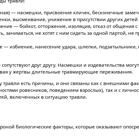
ды травли:
сная) — насмешки, присвоение кличек, бесконечные замеч
нки, высмеивание, унижение в присутствии других детей и
ние — бойкот, отторжение, изоляция, отказ от общения с
ь, заниматься, не хотят с ним сидеть за одной партой, не
е — избиение, нанесение удара, шлепки, подзатыльники,
сопутствуют друг другу. Насмешки и издевательства могу
ывая у жертвы длительные травмирующие переживания.
 у травли есть причины, и они связаны как с внешними фа
ностями ровесников, поведением взрослых), так и с лично
тей, включенных в ситуацию травли.
ороной биологические факторы, которые оказывают опоср