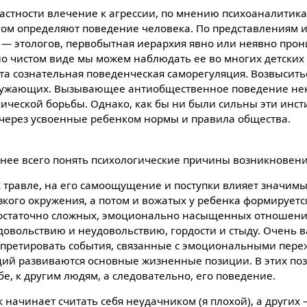
астности влечение к агрессии, по мнению психоаналитика
гом определяют поведение человека. По представлениям 
— этологов, первобытная иерархия явно или неявно прон
но чистом виде мы можем наблюдать ее во многих детских 
та сознательная поведенческая саморегуляция. Возвысить
кружающих. Вызывающее антиобщественное поведение нек
ической борьбы. Однако, как бы ни были сильны эти инст
 через усвоенные ребенком нормы и правила общества.
нее всего понять психологические причины возникновени
 травле, на его самоощущение и поступки влияет значимы
зкого окружения, а потом и вожатых у ребенка формируетс
 достаточно сложных, эмоционально насыщенных отношения
овольствию и неудовольствию, гордости и стыду. Очень в
рпретировать события, связанные с эмоциональными пере
ций развиваются основные жизненные позиции. В этих по
е, к другим людям, а следовательно, его поведение.
 начинает считать себя неудачником (я плохой), а други