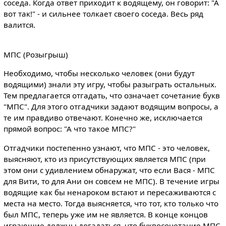
соседа. Когда ответ приходит к водящему, он говорит: "А
вот так!" - и сильнее толкает своего соседа. Весь ряд
валится.
МПС (Розыгрыш)
Необходимо, чтобы несколько человек (они будут
водящими) знали эту игру, чтобы разыграть остальных.
Тем предлагается отгадать, что означает сочетание букв
"МПС". Для этого отгадчики задают водящим вопросы, а
те им правдиво отвечают. Конечно же, исключается
прямой вопрос: "А что такое МПС?"
Отгадчики постепенно узнают, что МПС - это человек,
выясняют, кто из присутствующих является МПС (при
этом они с удивлением обнаружат, что если Вася - МПС
для Вити, то для Ани он совсем не МПС). В течение игры
водящие как бы ненароком встают и пересаживаются с
места на место. Тогда выясняется, что тот, кто только что
был МПС, теперь уже им не является. В конце концов
играющие должны догадаться, что буквосочетание МПС