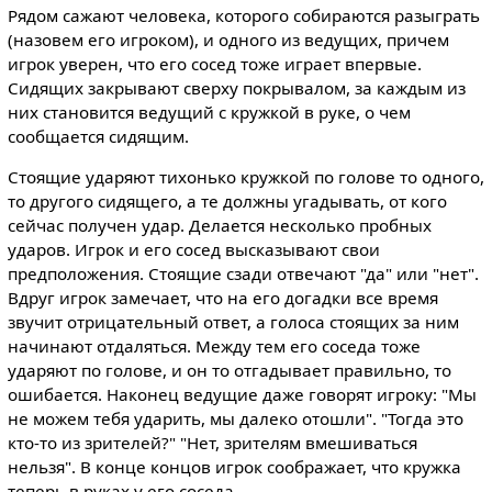
Рядом сажают человека, которого собираются разыграть
(назовем его игроком), и одного из ведущих, причем
игрок уверен, что его сосед тоже играет впервые.
Сидящих закрывают сверху покрывалом, за каждым из
них становится ведущий с кружкой в руке, о чем
сообщается сидящим.
Стоящие ударяют тихонько кружкой по голове то одного,
то другого сидящего, а те должны угадывать, от кого
сейчас получен удар. Делается несколько пробных
ударов. Игрок и его сосед высказывают свои
предположения. Стоящие сзади отвечают "да" или "нет".
Вдруг игрок замечает, что на его догадки все время
звучит отрицательный ответ, а голоса стоящих за ним
начинают отдаляться. Между тем его соседа тоже
ударяют по голове, и он то отгадывает правильно, то
ошибается. Наконец ведущие даже говорят игроку: "Мы
не можем тебя ударить, мы далеко отошли". "Тогда это
кто-то из зрителей?" "Нет, зрителям вмешиваться
нельзя". В конце концов игрок соображает, что кружка
теперь в руках у его соседа.