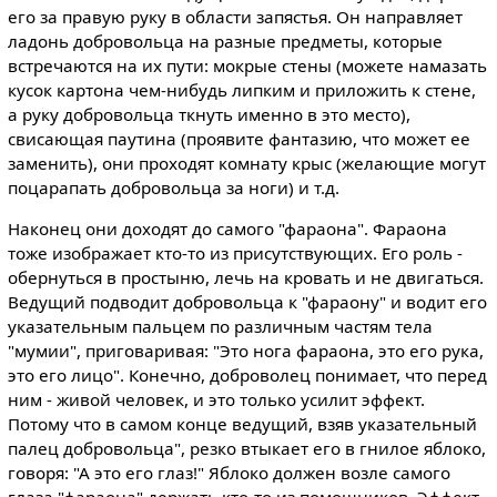
его за правую руку в области запястья. Он направляет
ладонь добровольца на разные предметы, которые
встречаются на их пути: мокрые стены (можете намазать
кусок картона чем-нибудь липким и приложить к стене,
а руку добровольца ткнуть именно в это место),
свисающая паутина (проявите фантазию, что может ее
заменить), они проходят комнату крыс (желающие могут
поцарапать добровольца за ноги) и т.д.
Наконец они доходят до самого "фараона". Фараона
тоже изображает кто-то из присутствующих. Его роль -
обернуться в простыню, лечь на кровать и не двигаться.
Ведущий подводит добровольца к "фараону" и водит его
указательным пальцем по различным частям тела
"мумии", приговаривая: "Это нога фараона, это его рука,
это его лицо". Конечно, доброволец понимает, что перед
ним - живой человек, и это только усилит эффект.
Потому что в самом конце ведущий, взяв указательный
палец добровольца", резко втыкает его в гнилое яблоко,
говоря: "А это его глаз!" Яблоко должен возле самого
глаза "фараона" держать кто-то из помощников. Эффект