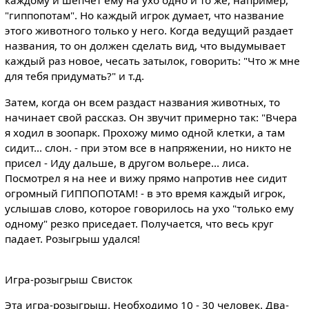
каждому и шепчет ему на ухо одно и то же, например,
"гиппопотам". Но каждый игрок думает, что название
этого животного только у него. Когда ведущий раздает
названия, то он должен сделать вид, что выдумывает
каждый раз новое, чесать затылок, говорить: "Что ж мне
для тебя придумать?" и т.д.
Затем, когда он всем раздаст названия животных, то
начинает свой рассказ. Он звучит примерно так: "Вчера
я ходил в зоопарк. Прохожу мимо одной клетки, а там
сидит... слон. - при этом все в напряжении, но никто не
присел - Иду дальше, в другом вольере... лиса.
Посмотрел я на нее и вижу прямо напротив нее сидит
огромный ГИППОПОТАМ! - в это время каждый игрок,
услышав слово, которое говорилось на ухо "только ему
одному" резко приседает. Получается, что весь круг
падает. Розыгрыш удался!
Игра-розыгрыш Свисток
Эта игра-розыгрыш. Необходимо 10 - 30 человек. Два-