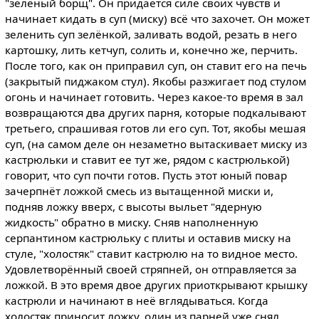
"зелёный борщ". Он придаётся силе своих чувств и
начинает кидать в суп (миску) всё что захочет. Он может
зеленить суп зелёнкой, заливать водой, резать в него
картошку, лить кетчуп, солить и, конечно же, перчить.
После того, как он приправил суп, он ставит его на печь
(закрытый пиджаком стул). Якобы разжигает под стулом
огонь и начинает готовить. Через какое-то время в зал
возвращаются два других парня, которые подкалывают
третьего, спрашивая готов ли его суп. Тот, якобы мешая
суп, (на самом деле он незаметно вытаскивает миску из
кастрюльки и ставит ее тут же, рядом с кастрюлькой)
говорит, что суп почти готов. Пусть этот юный повар
зачерпнёт ложкой смесь из вытащенной миски и,
подняв ложку вверх, с высоты выльет "ядерную
жидкость" обратно в миску. Сняв наполненную
серпантином кастрюльку с плиты и оставив миску на
стуле, "холостяк" ставит кастрюлю на то видное место.
Удовлетворённый своей стряпней, он отправляется за
ложкой. В это время двое других приоткрывают крышку
кастрюли и начинают в неё вглядываться. Когда
холостяк приносит ложку, один из парней уже снял