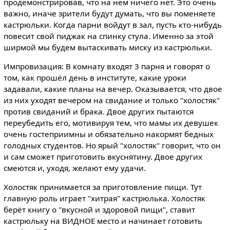
продемонстрировав, что на нём ничего нет. Это очень
важно, иначе зрители будут думать, что вы поменяете
кастрюльки. Когда парни войдут в зал, пусть кто-нибудь
повесит свой пиджак на спинку стула. Именно за этой
ширмой мы будем вытаскивать миску из кастрюльки.
Импровизация: В комнату входят 3 парня и говорят о
том, как прошёл день в институте, какие уроки
задавали, какие планы на вечер. Оказывается, что двое
из них уходят вечером на свидание и только "холостяк"
против свиданий и брака. Двое других пытаются
переубедить его, мотивируя тем, что мамы их девушек
очень гостеприимны и обязательно накормят бедных
голодных студентов. Но ярый "холостяк" говорит, что он
и сам сможет приготовить вкуснятину. Двое других
смеются и, уходя, желают ему удачи.
Холостяк принимается за приготовление пищи. Тут
главную роль играет "хитрая" кастрюлька. Холостяк
берёт книгу о "вкусной и здоровой пищи", ставит
кастрюльку на ВИДНОЕ место и начинает готовить