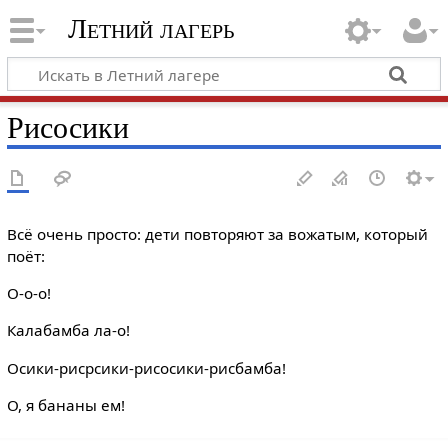
Летний лагерь
Рисосики
Всё очень просто: дети повторяют за вожатым, который
поёт:
О-о-о!
Калабамба ла-о!
Осики-рисрсики-рисосики-рисбамба!
О, я бананы ем!