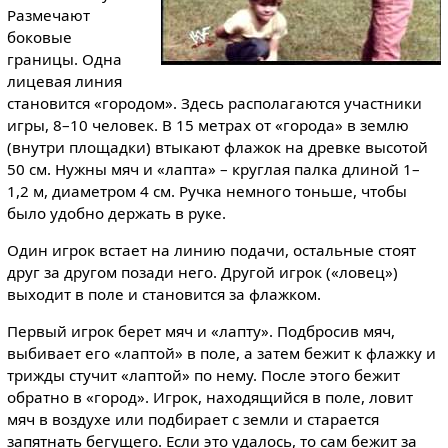
Размечают
боковые
границы. Одна
лицевая линия
становится «городом». Здесь располагаются участники
игры, 8–10 человек. В 15 метрах от «города» в землю
(внутри площадки) втыкают флажок на древке высотой
50 см. Нужны мяч и «лапта» – круглая палка длиной 1–
1,2 м, диаметром 4 см. Ручка немного тоньше, чтобы
было удобно держать в руке.
Один игрок встает на линию подачи, остальные стоят
друг за другом позади него. Другой игрок («ловец»)
выходит в поле и становится за флажком.
Первый игрок берет мяч и «лапту». Подбросив мяч,
выбивает его «лаптой» в поле, а затем бежит к флажку и
трижды стучит «лаптой» по нему. После этого бежит
обратно в «город». Игрок, находящийся в поле, ловит
мяч в воздухе или подбирает с земли и старается
запятнать бегущего. Если это удалось, то сам бежит за