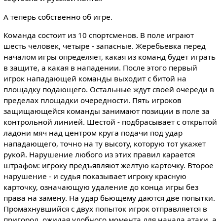
А теперь собственно об игре.
Команда состоит из 10 спортсменов. В поле играют
шесть человек, четыре - запасные. Жеребьевка перед
началом игры определяет, какая из команд будет играть
в защите, а какая в нападении. После этого первый
игрок нападающей команды выходит с битой на
площадку подающего. Остальные ждут своей очереди в
пределах площадки очередности. Пять игроков
защищающейся команды занимают позиции в поле за
контрольной линией. Шестой - подбрасывает с открытой
ладони мяч над центром круга подачи под удар
нападающего, точно на ту высоту, которую тот укажет
рукой. Нарушение любого из этих правил карается
штрафом: игроку предъявляют желтую карточку. Второе
нарушение - и судья показывает игроку красную
карточку, означающую удаление до конца игры без
права на замену. На удар бьющему даются две попытки.
Промахнувшийся с двух попыток игрок отправляется в
пригород, ожидая удобного момента для начала атаки, а