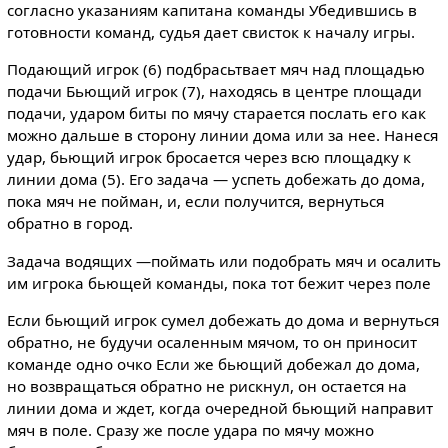
согласно указаниям капитана команды Убедившись в
готовности команд, судья дает свисток к началу игры.
Подающий игрок (6) подбрасьтвает мяч над площадью
подачи Бьющий игрок (7), находясь в центре площади
подачи, ударом биты по мячу старается послать его как
можно дальше в сторону линии дома или за нее. Нанеся
удар, бьющий игрок бросается через всю площадку к
линии дома (5). Его задача — успеть добежать до дома,
пока мяч не пойман, и, если получится, вернуться
обратно в город.
Задача водящих —поймать или подобрать мяч и осалить
им игрока бьющей команды, пока тот бежит через поле
Если бьющий игрок сумел добежать до дома и вернуться
обратно, не будучи осаленным мячом, то он приносит
команде одно очко Если же бьющий добежал до дома,
но возвращаться обратно не рискнул, он остается на
линии дома и ждет, когда очередной бьющий направит
мяч в поле. Сразу же после удара по мячу можно