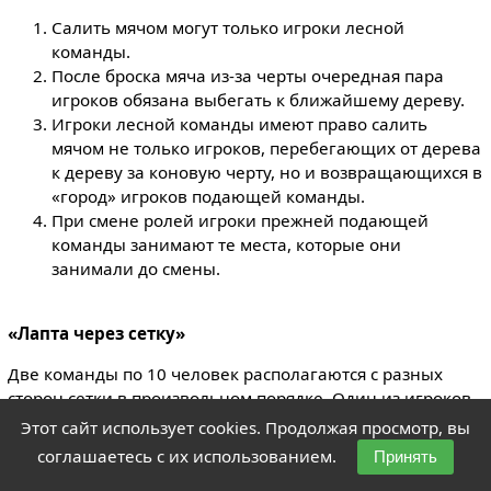
Салить мячом могут только игроки лесной
команды.
После броска мяча из-за черты оче­редная пара
игроков обязана выбегать к ближайшему дереву.
Игроки лесной команды имеют право салить
мячом не только игроков, перебегающих от дерева
к дереву за коновую черту, но и возвращающихся в
«город» игроков подающей команды.
При смене ролей игроки прежней подающей
команды занимают те места, которые они
занимали до смены.
«Лапта через сетку»
Две команды по 10 человек располагаются с разных
сторон сетки в произвольном порядке. Один из игроков
по сигналу передает ударом ладони мяч через сетку,
Этот сайт использует cookies. Продолжая просмотр, вы
который должен приземлиться в пределах площадки
соглашаетесь с их использованием.
Принять
соперника. В отличие от волейбола, если игрок не сумел