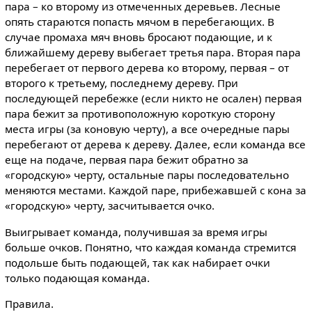
пара – ко второму из отмеченных деревьев. Лесные
опять стараются попасть мячом в перебегающих. В
случае промаха мяч вновь бросают подающие, и к
ближайшему дереву выбегает третья пара. Вторая пара
перебегает от первого дерева ко второму, первая – от
второго к третьему, последнему дереву. При
последующей перебежке (если никто не осален) первая
пара бежит за противоположную короткую сторону
места игры (за коновую черту), а все очередные пары
перебегают от дерева к дереву. Далее, если команда все
еще на подаче, первая пара бежит обратно за
«городскую» черту, остальные пары последовательно
меняются местами. Каждой паре, прибежавшей с кона за
«городскую» черту, засчитывается очко.
Выигрывает команда, получившая за время игры
больше очков. Понятно, что каждая команда стремится
подольше быть подающей, так как наби­рает очки
только подающая команда.
Правила.