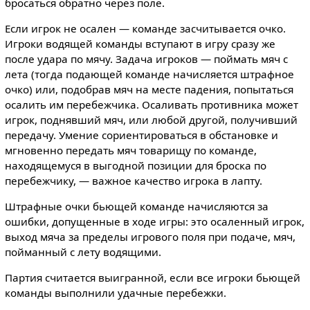
бросаться обратно через поле.
Если игрок не осален — команде засчитывается очко.
Игроки водящей команды вступают в игру сразу же
после удара по мячу. Задача игроков — поймать мяч с
лета (тогда подающей команде начисляется штрафное
очко) или, подобрав мяч на месте падения, попытаться
осалить им перебежчика. Осаливать противника может
игрок, поднявший мяч, или любой другой, получивший
передачу. Умение сориентироваться в обстановке и
мгновенно передать мяч товарищу по команде,
находящемуся в выгодной позиции для броска по
перебежчику, — важное качество игрока в лапту.
Штрафные очки бьющей команде начисляются за
ошибки, допущенные в ходе игры: это осаленный игрок,
выход мяча за пределы игрового поля при подаче, мяч,
пойманный с лету водящими.
Партия считается выигранной, если все игроки бьющей
команды выполнили удачные перебежки.