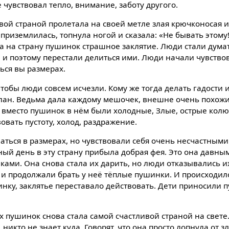
е чувствовал тепло, внимание, заботу другого.
вой страной пролетала на своей метле злая крючконосая и
 приземлилась, топнула ногой и сказала: «Не бывать этому
 на страну пушинок страшное заклятие. Люди стали думат
 и поэтому перестали делиться ими. Люди начали чувствов
ься вы размерах.
чтобы люди совсем исчезли. Кому же тогда делать гадости 
лан. Ведьма дала каждому мешочек, внешне очень похожи
вместо пушинок в нём были холодные, Злые, острые колю
овать пустоту, холод, раздражение.
ться в размерах, но чувствовали себя очень несчастными
ный день в эту страну прибыла добрая фея. Это она давн
ами. Она снова стала их дарить, но люди отказывались их
и продолжали брать у неё тёплые пушинки. И происходило 
инку, заклятье переставало действовать. Дети приносили 
х пушинок снова стала самой счастливой страной на свете.
икто не знает куда. Говорят, что она просто лопнула от зл