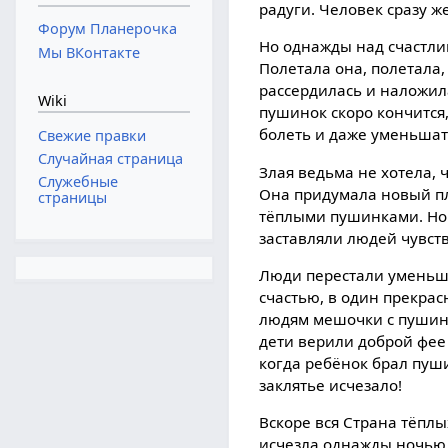
радуги. Человек сразу ж
Форум Планерочка
Но однажды над счастли
Мы ВКонтакте
Полетала она, полетала,
рассердилась и наложила
Wiki
пушинок скоро кончится,
болеть и даже уменьшат
Свежие правки
Случайная страница
Злая ведьма не хотела, 
Служебные
Она придумала новый п
страницы
тёплыми пушинками. Но 
заставляли людей чувств
Люди перестали уменьша
счастью, в один прекрас
людям мешочки с пушинк
дети верили доброй фее 
когда ребёнок брал пуш
заклятье исчезало!
Вскоре вся Страна тёплы
исчезла однажды ночью, н