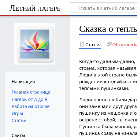
Летний лагерь
Сказка о тепл
Статья
Обсужден
Когда-то давным-давно,
страна, которая называ
Люди в этой стране были
рождении каждый из ни
Навигация
тёплыми пушинками.
Главная страница
Лагерь от А до Я
Люди очень любили дари
они замечали друг друга
Работа на отряде
пушинку из мешочка и от
Игры
встрече с тобой; ты оче
Статьи
Пушинка была мягкой, р
пушинка сразу начинала
Сайты