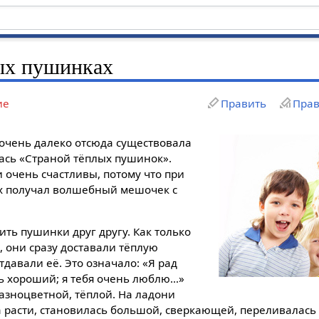
ых пушинках
ие
Править
Прав
 очень далеко отсюда существовала
лась «Страной тёплых пушинок».
 очень счастливы, потому что при
х получал волшебный мешочек с
ть пушинки друг другу. Как только
, они сразу доставали тёплую
давали её. Это означало: «Я рад
нь хороший; я тебя очень люблю…»
азноцветной, тёплой. На ладони
 расти, становилась большой, сверкающей, переливалась