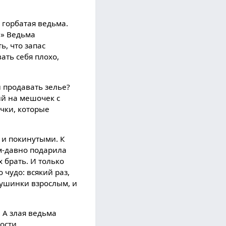
 горбатая ведьма.
!» Ведьма
ь, что запас
ать себя плохо,
и продавать зелье?
й на мешочек с
чки, которые
 и покинутыми. К
ым-давно подарила
 брать. И только
чудо: всякий раз,
пушинки взрослым, и
 А злая ведьма
ости.