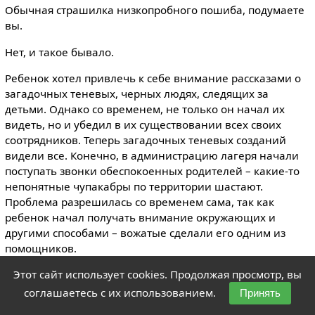
Обычная страшилка низкопробного пошиба, подумаете
вы.
Нет, и такое бывало.
Ребенок хотел привлечь к себе внимание рассказами о
загадочных теневых, черных людях, следящих за
детьми. Однако со временем, не только он начал их
видеть, но и убедил в их существовании всех своих
соотрядников. Теперь загадочных теневых созданий
видели все. Конечно, в администрацию лагеря начали
поступать звонки обеспокоенных родителей – какие-то
непонятные чупакабры по территории шастают.
Проблема разрешилась со временем сама, так как
ребенок начал получать внимание окружающих и
другими способами – вожатые сделали его одним из
помощников.
В других случаях, может потребоваться немедленное
Этот сайт использует cookies. Продолжая просмотр, вы
вмешательство со стороны.
соглашаетесь с их использованием.
Принять