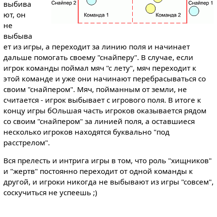
выбива
ют, он
не
выбыва
ет из игры, а переходит за линию поля и начинает
дальше помогать своему "снайперу". В случае, если
игрок команды поймал мяч "с лету", мяч переходит к
этой команде и уже они начинают перебрасываться со
своим "снайпером". Мяч, пойманным от земли, не
считается - игрок выбывает с игрового поля. В итоге к
концу игры бОльшая часть игроков оказывается рядом
со своим "снайпером" за линией поля, а оставшиеся
несколько игроков находятся буквально "под
расстрелом".
Вся прелесть и интрига игры в том, что роль "хищников"
и "жертв" постоянно переходит от одной команды к
другой, и игроки никогда не выбывают из игры "совсем",
соскучиться не успеешь ;)