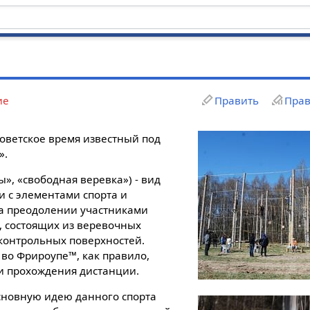
ие
Править
Прав
советское время известный под
».
», «свободная веревка») - вид
и с элементами спорта и
на преодолении участниками
 состоящих из веревочных
 контрольных поверхностей.
 во Фрироупе™, как правило,
и прохождения дистанции.
основную идею данного спорта