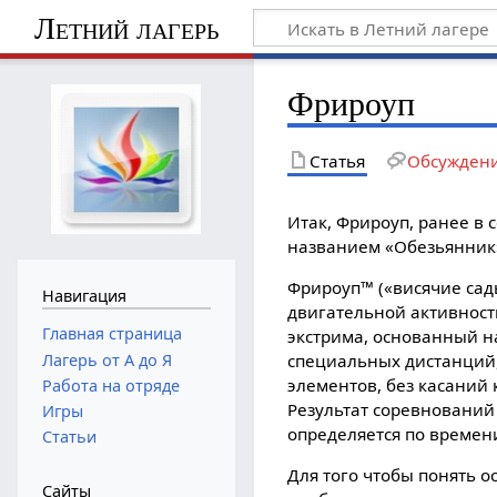
Летний лагерь
Фрироуп
Статья
Обсужден
Итак, Фрироуп, ранее в 
названием «Обезьянник
Фрироуп™ («висячие сады
Навигация
двигательной активност
Главная страница
экстрима, основанный 
Лагерь от А до Я
специальных дистанций,
элементов, без касаний
Работа на отряде
Результат соревнований
Игры
определяется по времен
Статьи
Для того чтобы понять 
Сайты