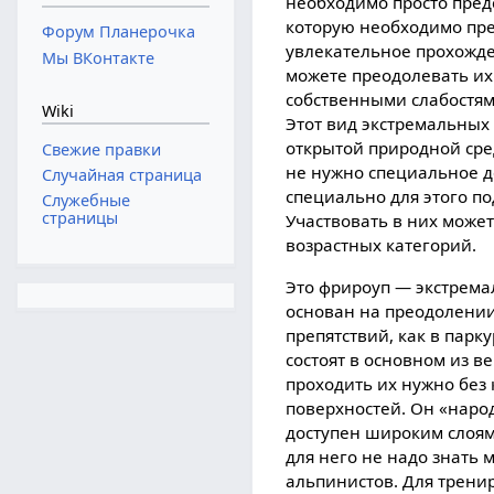
необходимо просто предс
которую необходимо пре
Форум Планерочка
увлекательное прохожд
Мы ВКонтакте
можете преодолевать их 
собственными слабостям
Wiki
Этот вид экстремальных
открытой природной сред
Свежие правки
не нужно специальное 
Случайная страница
специально для этого п
Служебные
страницы
Участвовать в них може
возрастных категорий.
Это фрироуп — экстрема
основан на преодолени
препятствий, как в парку
состоят в основном из 
проходить их нужно без
поверхностей. Он «наро
доступен широким слоям
для него не надо знать 
альпинистов. Для трени