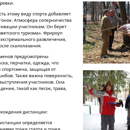
ревки.
ть этому виду спорта добавляет
онок. Атмосфера соперничества
тивации участникам. Он берет
оветского туризма». Фрироуп
 экстремального развлечения,
осле скалолазания.
сменов предусмотрены
ка, перчатки, одежда, что
о спортсмена, защищая от
ибов. Также важна поверхность,
 выступления участников. Она
дение, такой как песок, трава,
охождения дистанции:
истанции определяется
ниями точки старта и точки