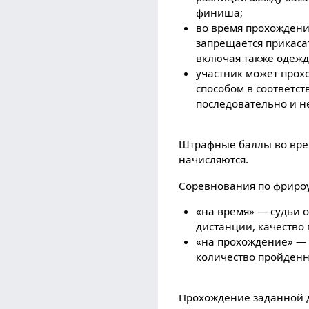
финиша;
во время прохождени
запрещается прикасат
включая также одежд
участник может про
способом в соответст
последовательно и н
Штрафные баллы во вре
начисляются.
Соревнования по фрироу
«на время» — судьи 
дистанции, качество 
«на прохождение» — 
количество пройденн
Прохождение заданной д