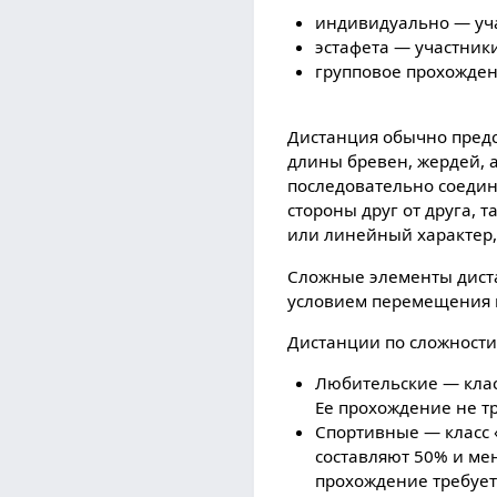
индивидуально — уча
эстафета — участник
групповое прохожде
Дистанция обычно предс
длины бревен, жердей, 
последовательно соедин
стороны друг от друга, 
или линейный характер, 
Сложные элементы диста
условием перемещения и
Дистанции по сложности 
Любительские — класс
Ее прохождение не т
Спортивные — класс 
составляют 50% и ме
прохождение требует