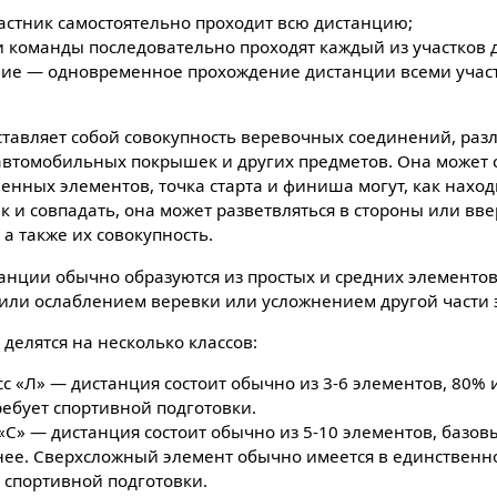
стник самостоятельно проходит всю дистанцию;
и команды последовательно проходят каждый из участков 
ние — одновременное прохождение дистанции всеми учас
тавляет собой совокупность веревочных соединений, ра
автомобильных покрышек и других предметов. Она может с
енных элементов, точка старта и финиша могут, как наход
так и совпадать, она может разветвляться в стороны или вв
а также их совокупность.
нции обычно образуются из простых и средних элементов
ли ослаблением веревки или усложнением другой части 
делятся на несколько классов:
 «Л» — дистанция состоит обычно из 3-6 элементов, 80% 
ребует спортивной подготовки.
«С» — дистанция состоит обычно из 5-10 элементов, базо
нее. Сверхсложный элемент обычно имеется в единственно
 спортивной подготовки.