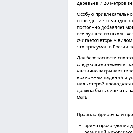
деревьев и 20 метров ве
Особую привлекательнос
проведение командных г
постоянно добавляет мо
все лучшее из школы «с
считается вторым видом
что придуман в России п
Для безопасности спорт
следующие элементы: кас
частично закрывает тел
возможных падений и уш
над которой проводятся
должна быть смягчать па
маты.
Правила фрироупа и пр
время прохождения д
разницей между каса