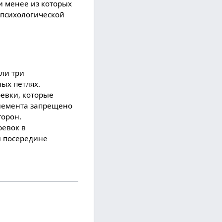
и менее из которых
 психологической
ли три
ых петлях.
ревки, которые
элемента запрещено
торон.
ревок в
ы посередине