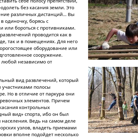
тавить себе полосу препятствий,
одолеть без касания земли. Это
ение различных дистанций… Вы
в одиночку, борясь с
и или бороться с противниками.
 развлечений проводится как в
е, так и в помещениях. Для него
дорогостоящее оборудование или
одготовленное сооружение.
т любой независимо от
льный вид развлечений, который
и участниками полосы
ре. Но в отличие от паркура они
веревочных элементов. Причем
 касания контрольных
дный вид» спорта, ибо он был
 населения. Ведь на самом деле
морских узлов, владеть приемами
ровки вполне подойдет несколько