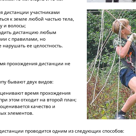
я дистанции участниками
ься к земле любой частью тела,
у и волосы;
ходить дистанцию любым
вии с правилами, но
е нарушать ее целостность.
мя прохождения дистанции не
пу бывают двух видов:
оценивают время прохождения
при этом отходит на второй план;
оценивается качество и
ых элементов.
истанции проводится одним из следующих способов: