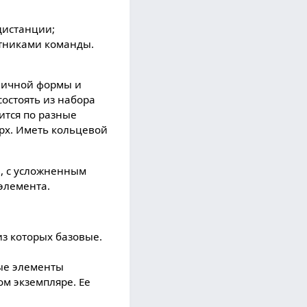
дистанции;
тниками команды.
зличной формы и
остоять из набора
ится по разные
ерх. Иметь кольцевой
, с усложненным
элемента.
из которых базовые.
вые элементы
м экземпляре. Ее