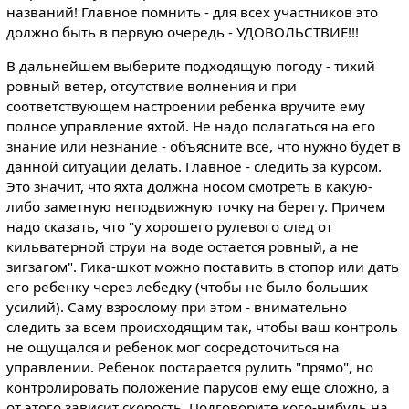
названий! Главное помнить - для всех участников это
должно быть в первую очередь - УДОВОЛЬСТВИЕ!!!
В дальнейшем выберите подходящую погоду - тихий
ровный ветер, отсутствие волнения и при
соответствующем настроении ребенка вручите ему
полное управление яхтой. Не надо полагаться на его
знание или незнание - объясните все, что нужно будет в
данной ситуации делать. Главное - следить за курсом.
Это значит, что яхта должна носом смотреть в какую-
либо заметную неподвижную точку на берегу. Причем
надо сказать, что "у хорошего рулевого след от
кильватерной струи на воде остается ровный, а не
зигзагом". Гика-шкот можно поставить в стопор или дать
его ребенку через лебедку (чтобы не было больших
усилий). Саму взрослому при этом - внимательно
следить за всем происходящим так, чтобы ваш контроль
не ощущался и ребенок мог сосредоточиться на
управлении. Ребенок постарается рулить "прямо", но
контролировать положение парусов ему еще сложно, а
от этого зависит скорость. Подговорите кого-нибудь на