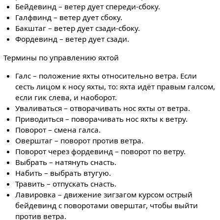
Бейдевинд – ветер дует спереди-сбоку.
Галфвинд – ветер дует сбоку.
Бакштаг – ветер дует сзади-сбоку.
Фордевинд – ветер дует сзади.
Термины по управлению яхтой
Галс – положение яхты относительно ветра. Если
сесть лицом к носу яхты, то: яхта идёт правым галсом,
если гик слева, и наоборот.
Уваливаться – отворачивать нос яхты от ветра.
Приводиться – поворачивать нос яхты к ветру.
Поворот – смена галса.
Оверштаг – поворот против ветра.
Поворот через фордевинд – поворот по ветру.
Выбрать – натянуть снасть.
Набить – выбрать втугую.
Травить – отпускать снасть.
Лавировка – движение зигзагом курсом острый
бейдевинд с поворотами оверштаг, чтобы выйти
против ветра.