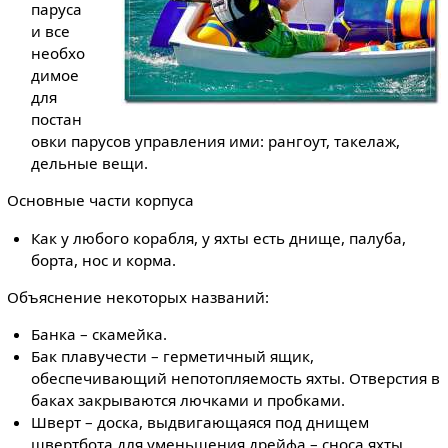
паруса
и все
необхо
димое
для
постан
овки парусов управления ими: рангоут, такелаж,
дельные вещи.
Основные части корпуса
Как у любого корабля, у яхты есть днище, палуба,
борта, нос и корма.
Объяснение некоторых названий:
Банка – скамейка.
Бак плавучести – герметичный ящик,
обеспечивающий непотопляемость яхты. Отверстия в
баках закрываются лючками и пробками.
Шверт – доска, выдвигающаяся под днищем
швертбота для уменьшения дрейфа – сноса яхты.