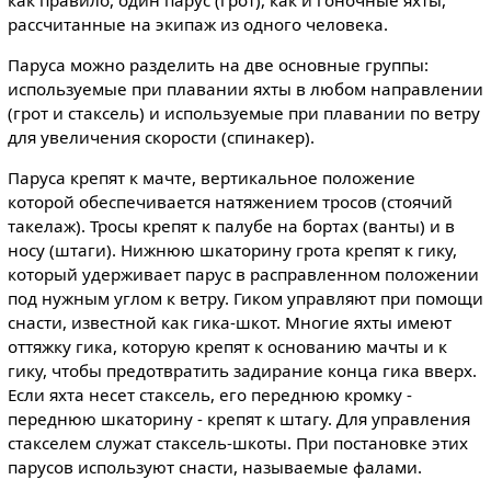
рассчитанные на экипаж из одного человека.
Паруса можно разделить на две основные группы:
используемые при плавании яхты в любом направлении
(грот и стаксель) и используемые при плавании по ветру
для увеличения скорости (спинакер).
Паруса крепят к мачте, вертикальное положение
которой обеспечивается натяжением тросов (стоячий
такелаж). Тросы крепят к палубе на бортах (ванты) и в
носу (штаги). Нижнюю шкаторину грота крепят к гику,
который удерживает парус в расправленном положении
под нужным углом к ветру. Гиком управляют при помощи
снасти, известной как гика-шкот. Многие яхты имеют
оттяжку гика, которую крепят к основанию мачты и к
гику, чтобы предотвратить задирание конца гика вверх.
Если яхта несет стаксель, его переднюю кромку -
переднюю шкаторину - крепят к штагу. Для управления
стакселем служат стаксель-шкоты. При постановке этих
парусов используют снасти, называемые фалами.