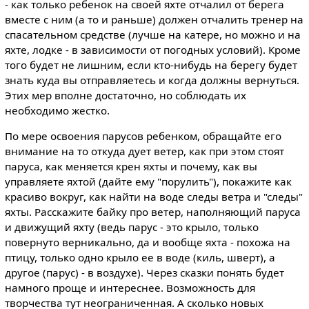
- как только ребенок на своей яхте отчалил от берега
вместе с ним (а то и раньше) должен отчалить тренер на
спасательном средстве (лучше на катере, но можно и на
яхте, лодке - в зависимости от погодных условий). Кроме
того будет не лишним, если кто-нибудь на берегу будет
знать куда вы отправляетесь и когда должны вернуться.
Этих мер вполне достаточно, но соблюдать их
необходимо жестко.
По мере освоения парусов ребенком, обращайте его
внимание на то откуда дует ветер, как при этом стоят
паруса, как меняется крен яхты и почему, как вы
управляете яхтой (дайте ему "порулить"), покажите как
красиво вокруг, как найти на воде следы ветра и "следы"
яхты. Расскажите байку про ветер, наполняющий паруса
и движущий яхту (ведь парус - это крыло, только
повернуто верникально, да и вообще яхта - похожа на
птицу, только одно крыло ее в воде (киль, шверт), а
другое (парус) - в воздухе). Через сказки понять будет
намного проще и интереснее. Возможность для
творчества тут неограниченная. А сколько новых