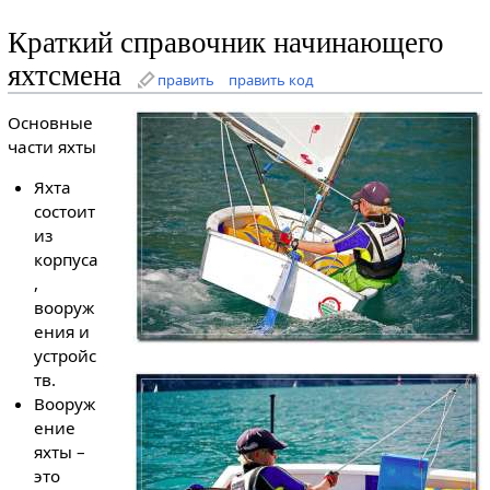
Краткий справочник начинающего
яхтсмена
править
править код
Основные
части яхты
Яхта
состоит
из
корпуса
,
вооруж
ения и
устройс
тв.
Вооруж
ение
яхты –
это