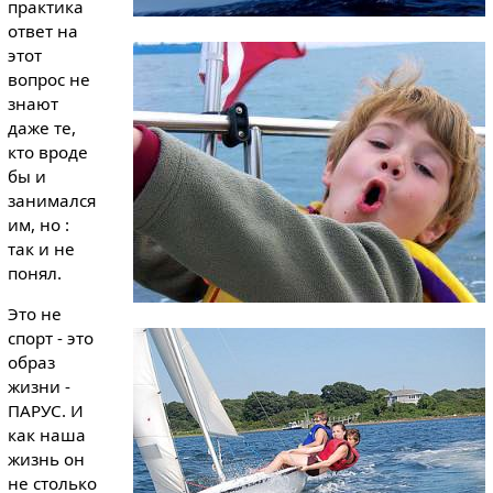
практика
ответ на
этот
вопрос не
знают
даже те,
кто вроде
бы и
занимался
им, но :
так и не
понял.
Это не
спорт - это
образ
жизни -
ПАРУС. И
как наша
жизнь он
не столько