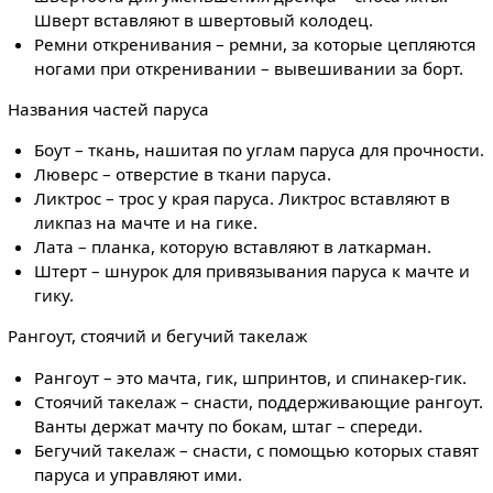
Шверт вставляют в швертовый колодец.
Ремни откренивания – ремни, за которые цепляются
ногами при откренивании – вывешивании за борт.
Названия частей паруса
Боут – ткань, нашитая по углам паруса для прочности.
Люверс – отверстие в ткани паруса.
Ликтрос – трос у края паруса. Ликтрос вставляют в
ликпаз на мачте и на гике.
Лата – планка, которую вставляют в латкарман.
Штерт – шнурок для привязывания паруса к мачте и
гику.
Рангоут, стоячий и бегучий такелаж
Рангоут – это мачта, гик, шпринтов, и спинакер-гик.
Стоячий такелаж – снасти, поддерживающие рангоут.
Ванты держат мачту по бокам, штаг – спереди.
Бегучий такелаж – снасти, с помощью которых ставят
паруса и управляют ими.